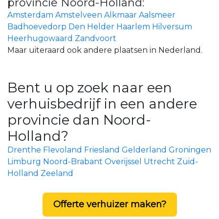
provincie Noord-Holland:
Amsterdam
Amstelveen
Alkmaar
Aalsmeer
Badhoevedorp
Den Helder
Haarlem
Hilversum
Heerhugowaard
Zandvoort
Maar uiteraard ook andere plaatsen in Nederland.
Bent u op zoek naar een
verhuisbedrijf in een andere
provincie dan Noord-
Holland?
Drenthe
Flevoland
Friesland
Gelderland
Groningen
Limburg
Noord-Brabant
Overijssel
Utrecht
Zuid-
Holland
Zeeland
Offerte verhuizer maken?