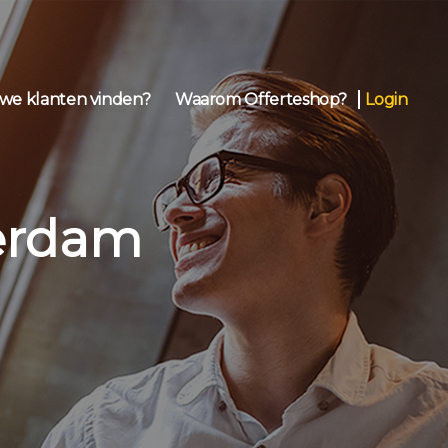
we klanten vinden?
Waarom Offerteshop?
Login
terdam