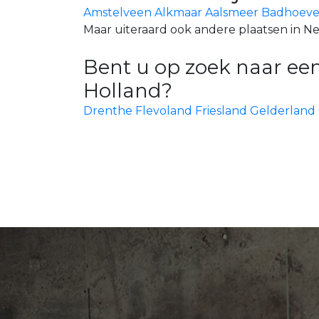
Amstelveen
Alkmaar
Aalsmeer
Badhoeve
Maar uiteraard ook andere plaatsen in N
Bent u op zoek naar een
Holland?
Drenthe
Flevoland
Friesland
Gelderland