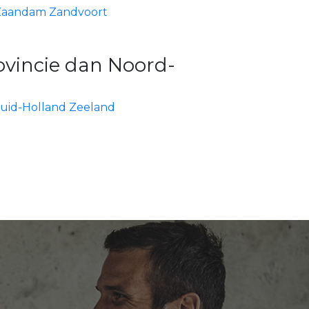
Zaandam
Zandvoort
ovincie dan Noord-
uid-Holland
Zeeland