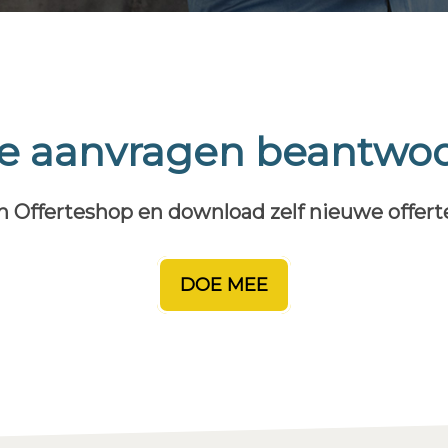
te aanvragen beantwo
n Offerteshop en download zelf nieuwe offer
DOE MEE