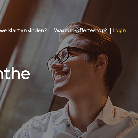
we klanten vinden?
Waarom Offerteshop?
Login
nthe