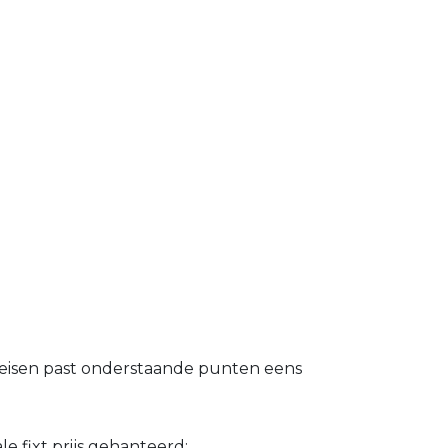
n eisen past onderstaande punten eens
e fixt prijs gehanteerd;