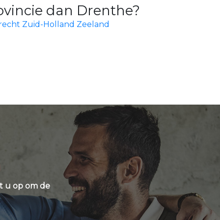
rovincie dan Drenthe?
recht
Zuid-Holland
Zeeland
t u op om de