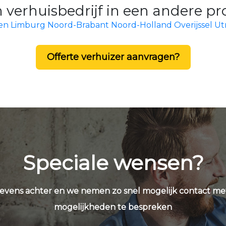
 verhuisbedrijf in een andere p
en
Limburg
Noord-Brabant
Noord-Holland
Overijssel
Ut
Offerte verhuizer aanvragen?
Speciale wensen?
evens achter en we nemen zo snel mogelijk contact me
mogelijkheden te bespreken