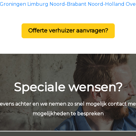
Groningen
Limburg
Noord-Brabant
Noord-Holland
Over
Offerte verhuizer aanvragen?
Speciale wensen?
evens achter en we nemen zo snel mogelijk contact me
mogelijkheden te bespreken