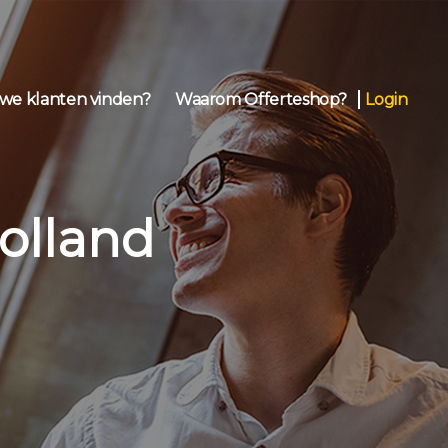
we klanten vinden?
Waarom Offerteshop?
Login
olland