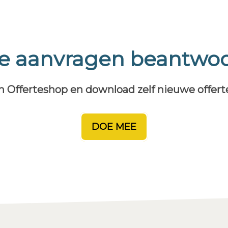
te aanvragen beantwo
n Offerteshop en download zelf nieuwe offer
DOE MEE