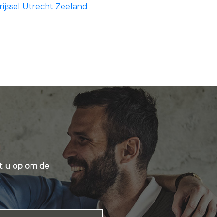
ijssel
Utrecht
Zeeland
t u op om de