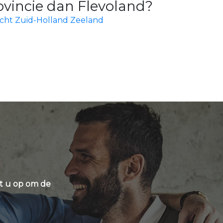
ovincie dan Flevoland?
cht
Zuid-Holland
Zeeland
t u op om de