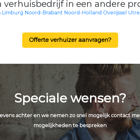
 verhuisbedrijf in een andere pr
n
Limburg
Noord-Brabant
Noord-Holland
Overijssel
Utre
Offerte verhuizer aanvragen?
Speciale wensen?
evens achter en we nemen zo snel mogelijk contact me
mogelijkheden te bespreken