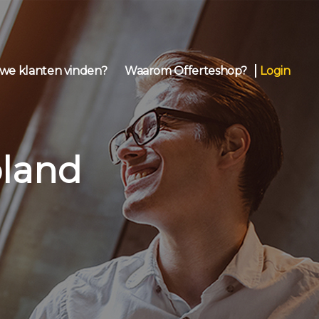
we klanten vinden?
Waarom Offerteshop?
Login
oland