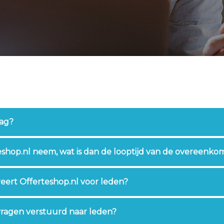
aag?
eshop.nl neem, wat is dan de looptijd van de overeenko
eert Offerteshop.nl voor leden?
ragen verstuurd naar leden?