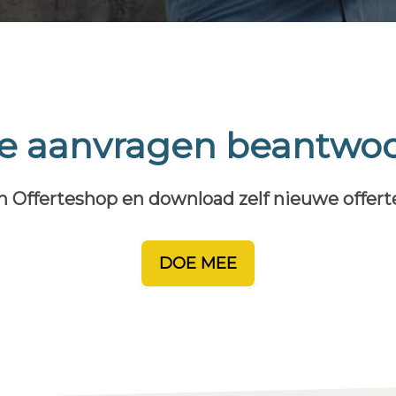
te aanvragen beantwo
n Offerteshop en download zelf nieuwe offer
DOE MEE