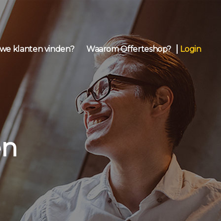
we klanten vinden?
Waarom Offerteshop?
Login
en