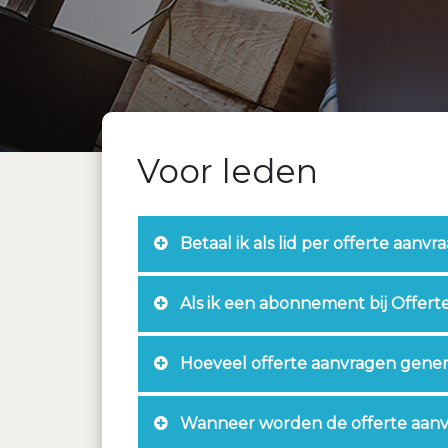
Voor leden
Betaal ik als lid per offerte aanvr
Als ik een abonnement bij Offert
Hoeveel offerte aanvragen gener
Wanneer worden de offerte aanv